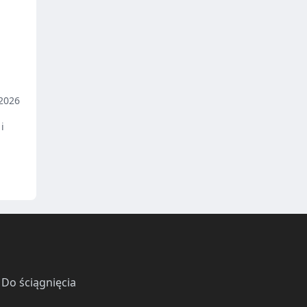
2026
i
·
Do ściągnięcia