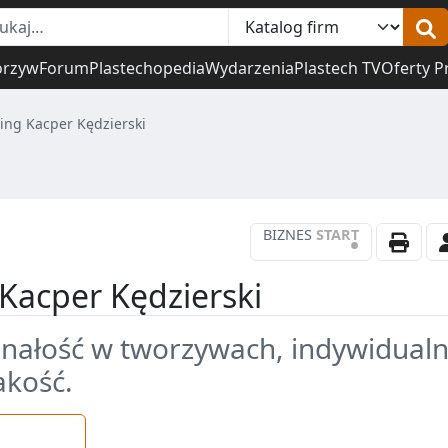
orzyw
Forum
Plastechopedia
Wydarzenia
Plastech TV
Oferty P
ing Kacper Kędzierski
BIZNES
START
•
Kacper Kędzierski
onałość w tworzywach, indywidual
akość.