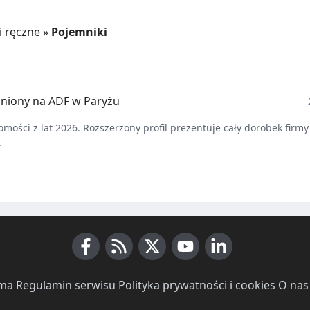
i ręczne
»
Pojemniki
niony na ADF w Paryżu
mości z lat 2026. Rozszerzony profil prezentuje cały dorobek firmy 
.
Facebook
RSS News
X (Twitter)
Youtube
LinkedIn
ma
·
Regulamin serwisu
·
Polityka prywatności i cookies
·
O nas