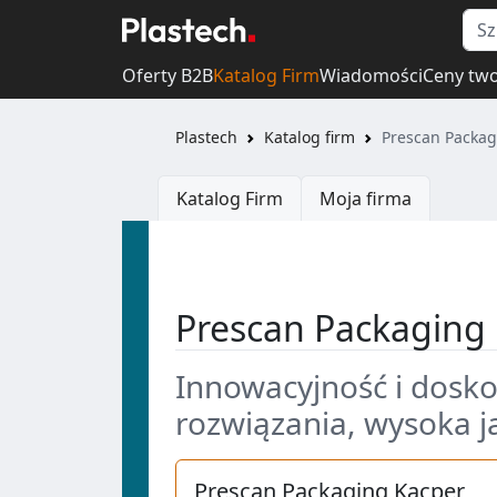
Oferty B2B
Katalog Firm
Wiadomości
Ceny tw
Plastech
Katalog firm
Prescan Packag
Katalog Firm
Moja firma
Prescan Packaging 
Innowacyjność i dosk
rozwiązania, wysoka j
Prescan Packaging Kacper