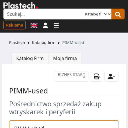
Logowanie
Reklama
Plastech
Katalog firm
PIMM-used
Katalog Firm
Moja firma
BIZNES
START
•
PIMM-used
Pośrednictwo sprzedaż zakup
wtryskarek i peryferii