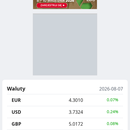
D
Y
S
T
R
Y
B
U
Waluty
2026-08-07
C
EUR
4.3010
0.07%
J
USD
3.7324
0.24%
A
GBP
5.0172
0.08%
M