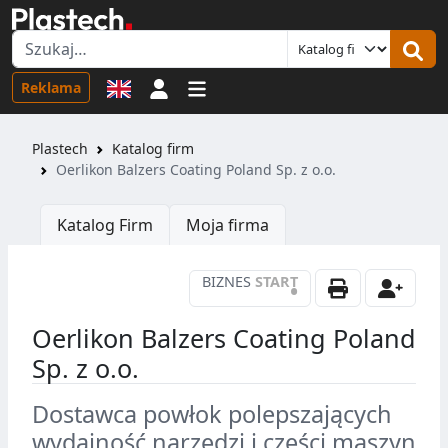
Logowanie
Reklama
Plastech
Katalog firm
Oerlikon Balzers Coating Poland Sp. z o.o.
Katalog Firm
Moja firma
BIZNES
START
•
Oerlikon Balzers Coating Poland
Sp. z o.o.
Dostawca powłok polepszających
wydajność narzędzi i części maszyn