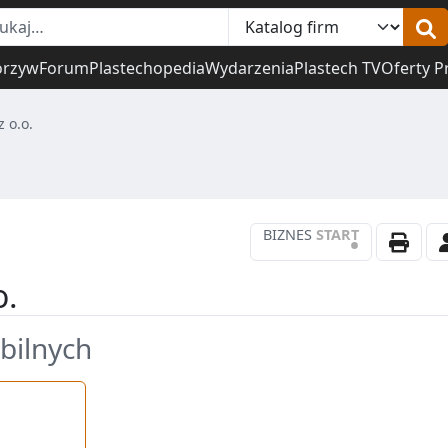
orzyw
Forum
Plastechopedia
Wydarzenia
Plastech TV
Oferty P
z o.o.
BIZNES
START
•
o.
bilnych