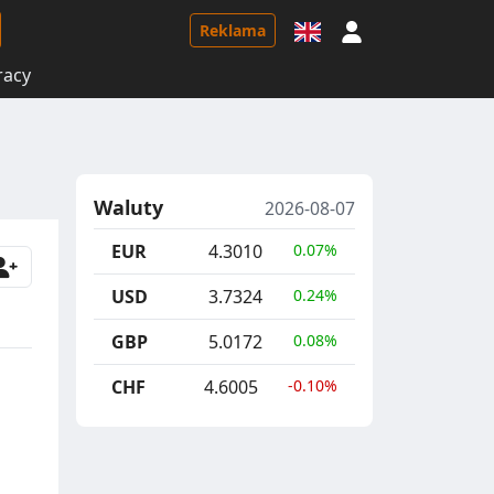
Logowanie
Reklama
racy
Waluty
2026-08-07
EUR
4.3010
0.07%
USD
3.7324
0.24%
GBP
5.0172
0.08%
CHF
4.6005
-0.10%