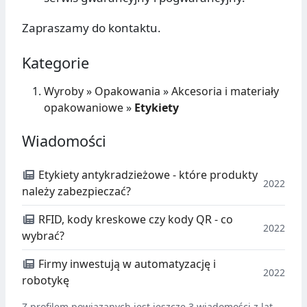
Zapraszamy do kontaktu.
Kategorie
Wyroby
»
Opakowania
»
Akcesoria i materiały
opakowaniowe
»
Etykiety
Wiadomości
Etykiety antykradzieżowe - które produkty
2022
należy zabezpieczać?
RFID, kody kreskowe czy kody QR - co
2022
wybrać?
Firmy inwestują w automatyzację i
2022
robotykę
Z profilem powiązanych jest jeszcze 3 wiadomości z lat