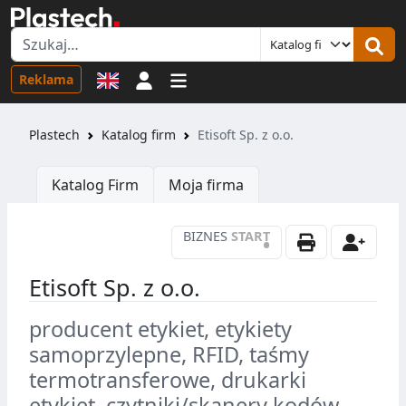
Logowanie
Reklama
Plastech
Katalog firm
Etisoft Sp. z o.o.
Katalog Firm
Moja firma
BIZNES
START
•
Etisoft Sp. z o.o.
producent etykiet, etykiety
samoprzylepne, RFID, taśmy
termotransferowe, drukarki
etykiet, czytniki/skanery kodów