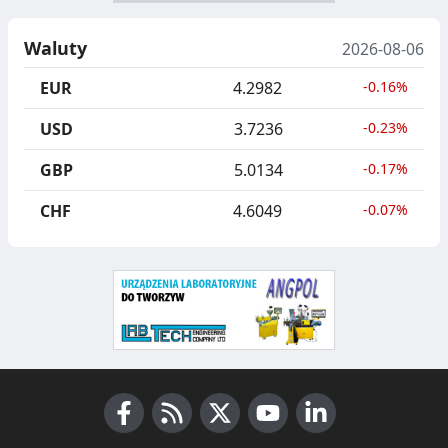
N
B
U
I
Waluty
2026-08-06
C
E
EUR
4.2982
-0.16%
J
,
USD
3.7236
-0.23%
A
S
GBP
5.0134
-0.17%
E
G
CHF
4.6049
-0.07%
R
E
G
A
C
J
Facebook
RSS News
X (Twitter)
Youtube
LinkedIn