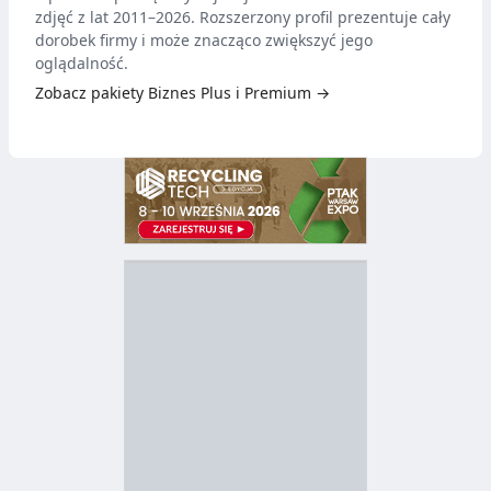
zdjęć z lat 2011–2026. Rozszerzony profil prezentuje cały
dorobek firmy i może znacząco zwiększyć jego
oglądalność.
Zobacz pakiety Biznes Plus i Premium →
D
Z
B
Y
S
I
T
E
R
R
A
Y